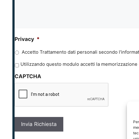
Privacy
*
Accetto Trattamento dati personali secondo l'informat
P
Utilizzando questo modulo accetti la memorizzazione e
r
CAPTCHA
i
v
a
c
y
*
Per
mem
tec
uni