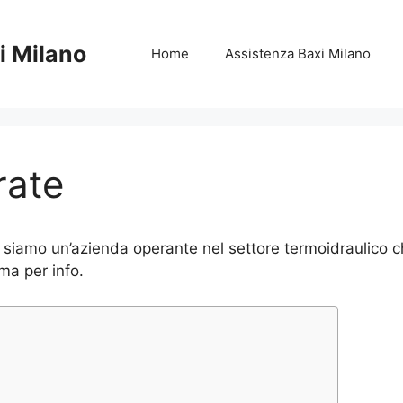
i Milano
Home
Assistenza Baxi Milano
rate
siamo un’azienda operante nel settore termoidraulico che
ma per info.