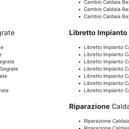
Cambio Caldaia Bax
Cambio Caldaia Ba
Cambio Caldaia Ba
grate
Libretto Impianto
te
Libretto Impianto C
e
Libretto Impianto C
egrate
Libretto Impianto C
 Segrate
Libretto Impianto C
ate
Libretto Impianto C
Libretto Impianto 
rate
Libretto Impianto 
Riparazione
Calda
Riparazione Caldai
Riparazione Caldaia