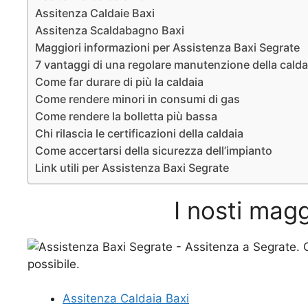
Assitenza Caldaie Baxi
Assitenza Scaldabagno Baxi
Maggiori informazioni per Assistenza Baxi Segrate
7 vantaggi di una regolare manutenzione della caldaia
Come far durare di più la caldaia
Come rendere minori in consumi di gas
Come rendere la bolletta più bassa
Chi rilascia le certificazioni della caldaia
Come accertarsi della sicurezza dell’impianto
Link utili per Assistenza Baxi Segrate
I nosti magg
Assitenza Caldaia Baxi