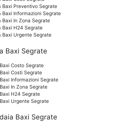
a Baxi Preventivo Segrate
 Baxi Informazioni Segrate
a Baxi In Zona Segrate
a Baxi H24 Segrate
a Baxi Urgente Segrate
a Baxi Segrate
 Baxi Costo Segrate
Baxi Costi Segrate
Baxi Informazioni Segrate
 Baxi In Zona Segrate
 Baxi H24 Segrate
 Baxi Urgente Segrate
daia Baxi Segrate