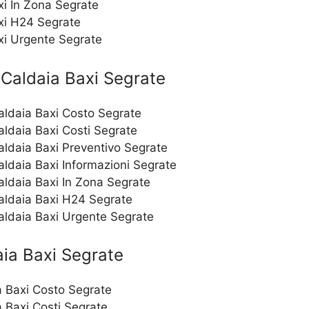
i In Zona Segrate
xi H24 Segrate
xi Urgente Segrate
Caldaia Baxi Segrate
aldaia Baxi Costo Segrate
aldaia Baxi Costi Segrate
aldaia Baxi Preventivo Segrate
aldaia Baxi Informazioni Segrate
aldaia Baxi In Zona Segrate
Caldaia Baxi H24 Segrate
Caldaia Baxi Urgente Segrate
ia Baxi Segrate
a Baxi Costo Segrate
 Baxi Costi Segrate