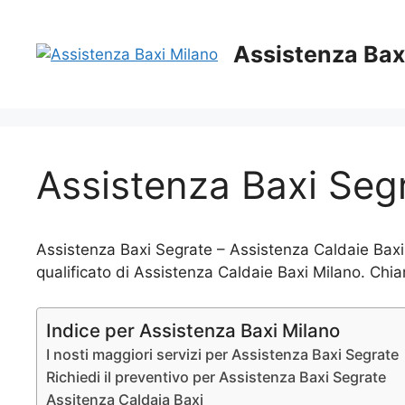
Vai
al
Assistenza Bax
contenuto
Assistenza Baxi Seg
Assistenza Baxi Segrate – Assistenza Caldaie Baxi 
qualificato di Assistenza Caldaie Baxi Milano. Chia
Indice per Assistenza Baxi Milano
I nosti maggiori servizi per Assistenza Baxi Segrate
Richiedi il preventivo per Assistenza Baxi Segrate
Assitenza Caldaia Baxi