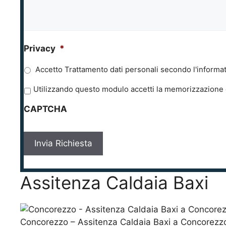
Privacy
*
Accetto Trattamento dati personali secondo l'informat
P
Utilizzando questo modulo accetti la memorizzazione e
r
CAPTCHA
i
v
a
c
y
*
Assitenza Caldaia Baxi
Concorezzo – Assitenza Caldaia Baxi a Concorezz