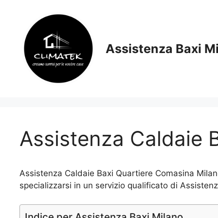
Vai
al
contenuto
Assistenza Baxi M
Assistenza Caldaie 
Assistenza Caldaie Baxi Quartiere Comasina Milano
specializzarsi in un servizio qualificato di Assiste
Indice per Assistenza Baxi Milano