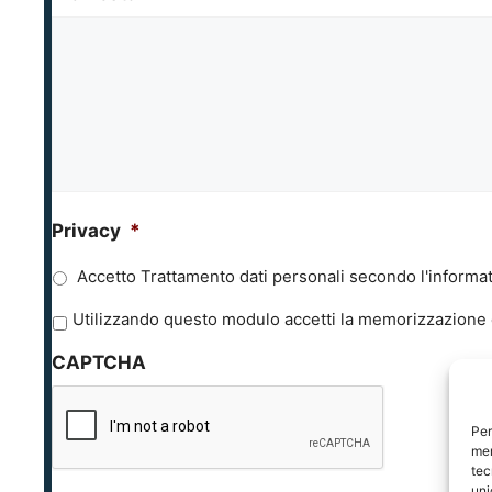
Privacy
*
Accetto Trattamento dati personali secondo l'informat
P
Utilizzando questo modulo accetti la memorizzazione e
r
CAPTCHA
i
v
a
Per
c
mem
y
tec
*
uni