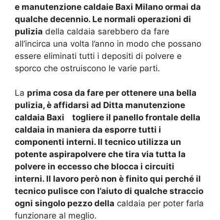
e manutenzione caldaie Baxi Milano ormai da
qualche decennio. Le normali operazioni di
pulizia
della caldaia sarebbero da fare
all’incirca una volta l’anno in modo che possano
essere eliminati tutti i depositi di polvere e
sporco che ostruiscono le varie parti.
La
prima cosa da fare per ottenere una bella
pulizia, è affidarsi ad
Ditta manutenzione
caldaia Baxi
togliere il panello frontale della
caldaia in maniera da esporre tutti i
componenti interni. Il tecnico utilizza un
potente aspirapolvere che tira via tutta la
polvere in eccesso che blocca i circuiti
interni. Il lavoro però non è finito qui perché il
tecnico pulisce con l’aiuto di qualche straccio
ogni singolo pezzo della
caldaia per poter farla
funzionare al meglio.