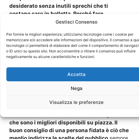
desiderato senza inutili sprechi che ti
costano caro in bolletta. Perché fare
affidamento su di noi
Alcuni potrebbero
Gestisci Consenso
chiedersi
perché fare affidamento proprio sulla
Per fornire le migliori esperienze, utilizziamo tecnologie come i cookie per
nostra ditta di Manutenzione CaldaieBaxipoiché
memorizzare e/o accedere alle informazioni del dispositivo. Il consenso a qu
ci sono moltissime altre ditte e termotecniche in
tecnologie ci permetterà di elaborare dati come il comportamento di navigaz
o ID unici su questo sito. Non acconsentire o ritirare il consenso può influire
questo ambito.
negativamente su alcune caratteristiche e funzioni.
Le ragioni per cui anche tu dovresti farlo sono
Accetta
molte ma affidarti ad Ditta manutenzione
caldaia Baxi significa stare tranquillo contro
Nega
tristi eventi. Come quelle operazioni descritte
sopra, ma lasciati consigliare da amici e
Visualizza le preferenze
parenti in zona che di sicuro hanno già
affidato simili lavori ai nostri validi esperti
che sono i migliori disponibili su piazza. Il
buon consiglio di una persona fidata è ciò che
meglio indirizza le scelte del pubblico
sempre