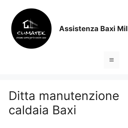
Vai
al
contenuto
Assistenza Baxi Mi
Menu
Ditta manutenzione
caldaia Baxi