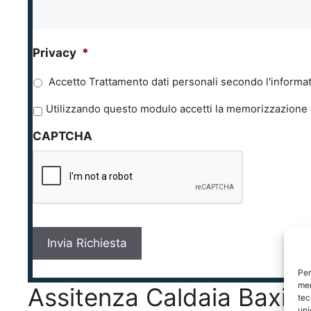
Privacy
*
Accetto Trattamento dati personali secondo l'informat
P
Utilizzando questo modulo accetti la memorizzazione e
r
CAPTCHA
i
v
a
c
y
*
Per
mem
Assitenza Caldaia Baxi
tec
uni