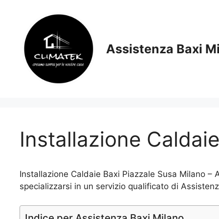
Vai
al
contenuto
Assistenza Baxi M
Installazione Caldai
Installazione Caldaie Baxi Piazzale Susa Milano – 
specializzarsi in un servizio qualificato di Assiste
Indice per Assistenza Baxi Milano