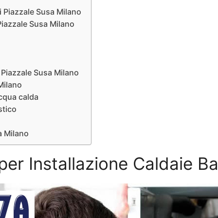
xi Piazzale Susa Milano
 Piazzale Susa Milano
i Piazzale Susa Milano
 Milano
acqua calda
stico
sa Milano
i per Installazione Caldaie B