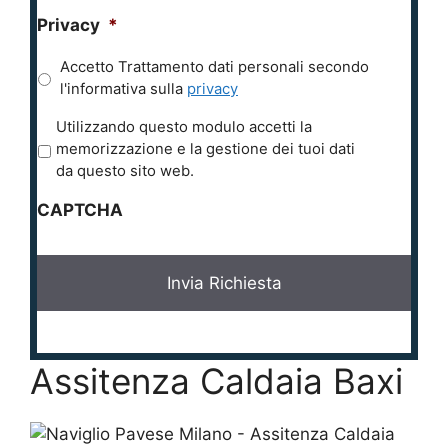
Privacy
*
Accetto Trattamento dati personali secondo
l'informativa sulla
privacy
P
Utilizzando questo modulo accetti la
r
memorizzazione e la gestione dei tuoi dati
i
da questo sito web.
v
CAPTCHA
a
c
y
*
Assitenza Caldaia Baxi