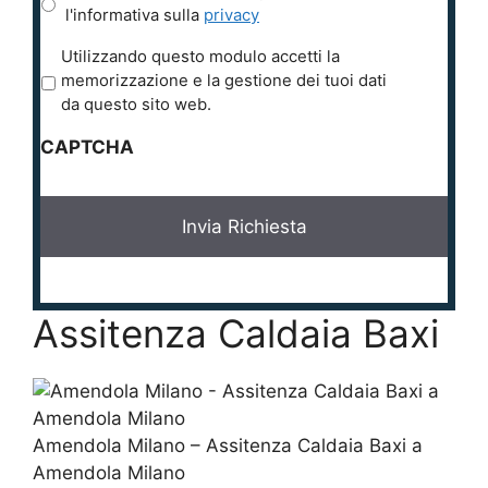
l'informativa sulla
privacy
P
Utilizzando questo modulo accetti la
r
memorizzazione e la gestione dei tuoi dati
i
da questo sito web.
v
CAPTCHA
a
c
y
*
Assitenza Caldaia Baxi
Amendola Milano – Assitenza Caldaia Baxi a
Amendola Milano