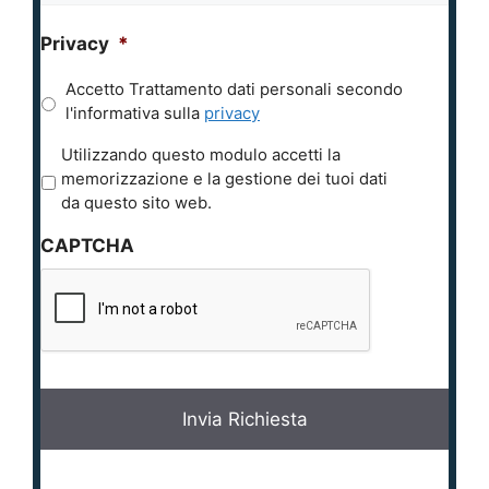
Privacy
*
Accetto Trattamento dati personali secondo
l'informativa sulla
privacy
P
Utilizzando questo modulo accetti la
r
memorizzazione e la gestione dei tuoi dati
i
da questo sito web.
v
CAPTCHA
a
c
y
*