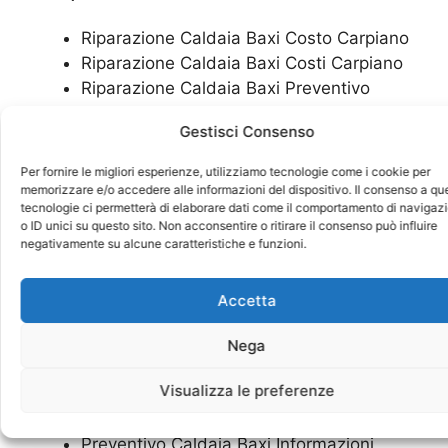
Riparazione Caldaia Baxi Costo Carpiano
Riparazione Caldaia Baxi Costi Carpiano
Riparazione Caldaia Baxi Preventivo
Carpiano
Gestisci Consenso
Riparazione Caldaia Baxi Informazioni
Carpiano
Per fornire le migliori esperienze, utilizziamo tecnologie come i cookie per
Riparazione Caldaia Baxi In Zona
memorizzare e/o accedere alle informazioni del dispositivo. Il consenso a qu
tecnologie ci permetterà di elaborare dati come il comportamento di navigaz
Carpiano
o ID unici su questo sito. Non acconsentire o ritirare il consenso può influire
Riparazione Caldaia Baxi H24 Carpiano
negativamente su alcune caratteristiche e funzioni.
Riparazione Caldaia Baxi Urgente
Carpiano
Accetta
Preventivo
Caldaia Baxi Carpiano
Nega
Visualizza le preferenze
Preventivo Caldaia Baxi Costo Carpiano
Preventivo Caldaia Baxi Costi Carpiano
Preventivo Caldaia Baxi Informazioni