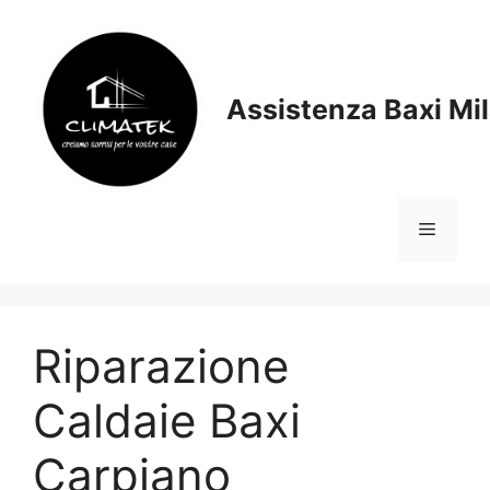
Vai
al
contenuto
Assistenza Baxi Mi
Menu
Riparazione
Caldaie Baxi
Carpiano