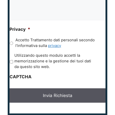
Privacy
*
Accetto Trattamento dati personali secondo
l'informativa sulla
privacy
P
Utilizzando questo modulo accetti la
r
memorizzazione e la gestione dei tuoi dati
i
da questo sito web.
v
CAPTCHA
a
c
y
*