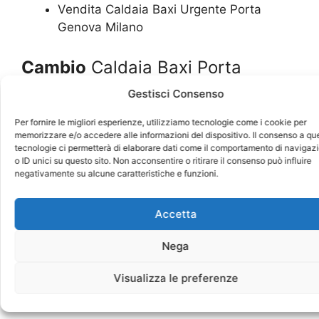
Vendita Caldaia Baxi Urgente Porta
Genova Milano
Cambio
Caldaia Baxi Porta
Genova Milano
Gestisci Consenso
Per fornire le migliori esperienze, utilizziamo tecnologie come i cookie per
Cambio Caldaia Baxi Costo Porta Genova
memorizzare e/o accedere alle informazioni del dispositivo. Il consenso a qu
Milano
tecnologie ci permetterà di elaborare dati come il comportamento di navigaz
o ID unici su questo sito. Non acconsentire o ritirare il consenso può influire
Cambio Caldaia Baxi Costi Porta Genova
negativamente su alcune caratteristiche e funzioni.
Milano
Cambio Caldaia Baxi Preventivo Porta
Accetta
Genova Milano
Cambio Caldaia Baxi Informazioni Porta
Nega
Genova Milano
Cambio Caldaia Baxi In Zona Porta
Visualizza le preferenze
Genova Milano
Cambio Caldaia Baxi H24 Porta Genova