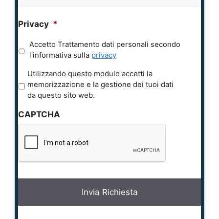
Privacy
*
Accetto Trattamento dati personali secondo
l'informativa sulla
privacy
P
Utilizzando questo modulo accetti la
r
memorizzazione e la gestione dei tuoi dati
i
da questo sito web.
v
CAPTCHA
a
c
y
*