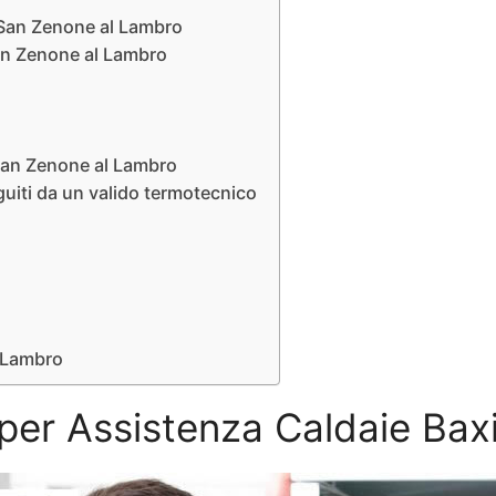
i San Zenone al Lambro
San Zenone al Lambro
 San Zenone al Lambro
guiti da un valido termotecnico
l Lambro
zi per Assistenza Caldaie Ba