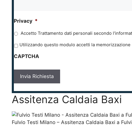
Privacy
*
Accetto Trattamento dati personali secondo l'informat
P
Utilizzando questo modulo accetti la memorizzazione e
r
CAPTCHA
i
v
a
c
y
*
Assitenza Caldaia Baxi
Fulvio Testi Milano – Assitenza Caldaia Baxi a Fulv