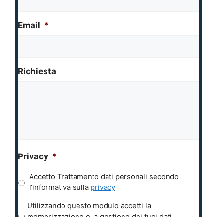
Email
*
Richiesta
Privacy
*
Accetto Trattamento dati personali secondo
l'informativa sulla
privacy
P
Utilizzando questo modulo accetti la
r
memorizzazione e la gestione dei tuoi dati